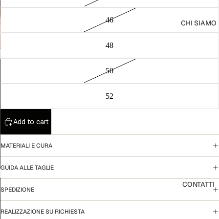
Abiti
46
CHI SIAMO
Capisp
alla
48
Pantalo
ni e
50
bermud
a
52
Camicie
Add to cart
Maglier
ia
MATERIALI E CURA
T-Shirt
GUIDA ALLE TAGLIE
Access
ori
CONTATTI
SPEDIZIONE
REALIZZAZIONE SU RICHIESTA