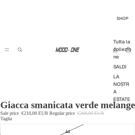
SHOP
Tutta la
collezio
ne
SALDI
LA
NOSTR
A
ESTATE
Giacca smanicata verde melange
LOST IN
Sale price
€210,00 EUR
Regular price
€260,00 EUR
FUERT
Taglia
EVENT
URA
44