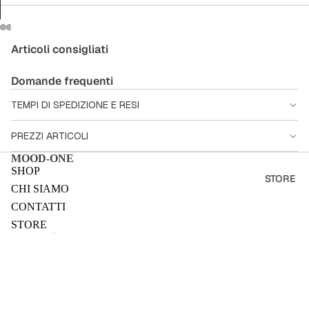
Articoli consigliati
Domande frequenti
TEMPI DI SPEDIZIONE E RESI
PREZZI ARTICOLI
MOOD-ONE
SHOP
STORE
CHI SIAMO
CONTATTI
STORE
Informativa utente
TERMINI E CONDIZIONI
RIMBORSI
Sale price
€210,00 EUR
PRIVACY E COOKIE POLICY
Regular price
€260,00 EUR
Payment methods