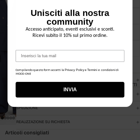
Abiti
Unisciti alla nostra
48
Capisp
community
alla
Accesso anticipato, eventi esclusivi e sconti.
50
Pantalo
Ricevi subito il 10% sul primo ordine.
ni e
52
bermud
Email
a
Add to cart
Camicie
Compilando questo form accetti la
Privacy Policy
e
Termini e condizioni
di
MOOD-ONE
Maglier
MATERIALI E CURA
CONTATTI
ia
INVIA
GUIDA ALLE TAGLIE
T-Shirt
Access
SPEDIZIONE
ori
REALIZZAZIONE SU RICHIESTA
Articoli consigliati