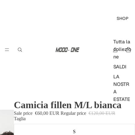
SHOP
Tutta la
collezio
ne
SALDI
LA
NOSTR
A
ESTATE
Camicia fillen M/L bianca
LOST IN
Sale price
€60,00 EUR
Regular price
€120,00 EUR
FUERT
Taglia
EVENT
URA
S