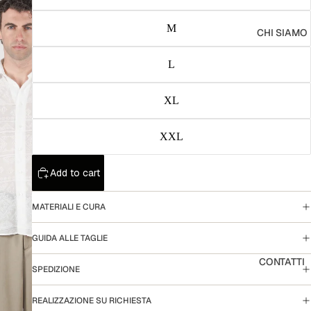
Abiti
M
CHI SIAMO
Capisp
alla
L
Pantalo
ni e
XL
bermud
a
XXL
Camicie
Add to cart
Maglier
ia
MATERIALI E CURA
T-Shirt
GUIDA ALLE TAGLIE
Access
ori
CONTATTI
SPEDIZIONE
REALIZZAZIONE SU RICHIESTA