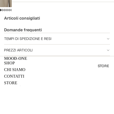
Articoli consigliati
Domande frequenti
TEMPI DI SPEDIZIONE E RESI
PREZZI ARTICOLI
MOOD-ONE
SHOP
STORE
CHI SIAMO
CONTATTI
STORE
Informativa utente
TERMINI E CONDIZIONI
RIMBORSI
Sale price
€60,00 EUR
PRIVACY E COOKIE POLICY
Regular price
€120,00 EUR
Payment methods